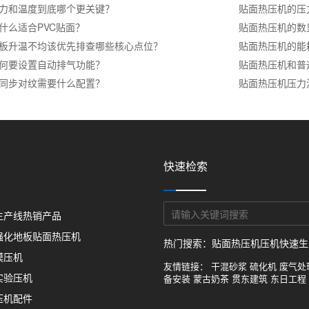
力和温度到底哪个更关键？
贴面热压机的压
什么适合PVC贴面？
贴面热压机的数
板升温不均该优先排查哪些核心点位？
贴面热压机的能
何要设置自动排气功能？
贴面热压机和普
同步对纹需要什么配置？
贴面热压机压力
快速检索
生产线热销产品
强化地板贴面热压机
热门搜索：
贴面热压机
压机快速生
模压机
友情链接：
干混砂浆
硫化机
废气处
实验压机
备安装
蒙古奶茶
贯东建筑
东日工程
压机配件